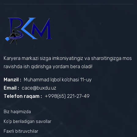
Karyera markazi sizga imkoniyatingiz va sharoitingizga mos
ravishda ish qidirishga yordam bera oladi!
Manzil :
Muhammad Iqbol ko'chasi 11-uy
Email :
cace@buxdu.uz
Telefon raqam :
+998(65) 221-27-49
Biz haqimizda
Ko'p beriladigan savollar
Faxrli bitiruvchilar