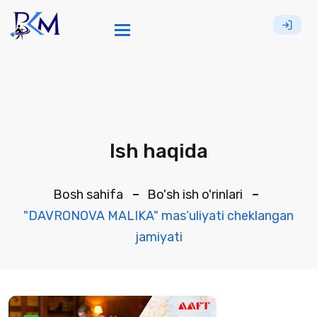
Toggle navigation
Ish haqida
Bosh sahifa
Bo'sh ish o'rinlari
"DAVRONOVA MALIKA" mas‘uliyati cheklangan
jamiyati