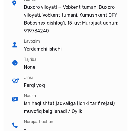
Buxoro viloyati — Vobkent tumani Buxoro
viloyati, Vobkent tumani, Kumushkent QFY
Boboshex qishlog'i, 15-uy; Murojaat uchun:
919734240
Lavozim
Yordamchi ishchi
Tajriba
None
Jinsi
Farqi yo'q
Maosh
Ish haqi shtat jadvaliga (ichki tarif rejasi)
muvofiq belgilanadi / Oylik
Murojaat uchun
-