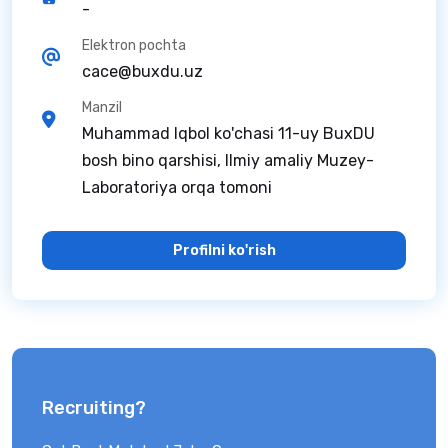
-
Elektron pochta
cace@buxdu.uz
Manzil
Muhammad Iqbol ko'chasi 11-uy BuxDU
bosh bino qarshisi, Ilmiy amaliy Muzey-
Laboratoriya orqa tomoni
Profilni ko'rish
Recruiting?