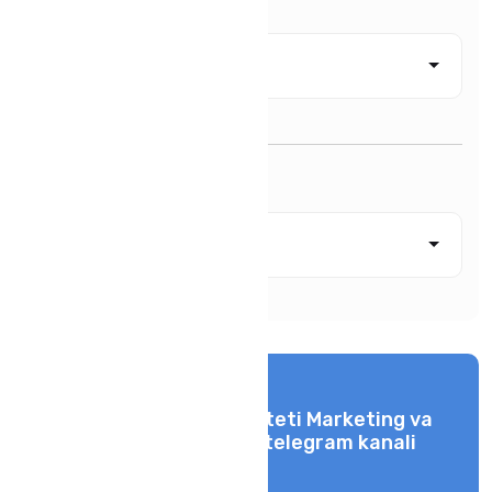
Tanlang
Hududlar bo'yicha
Tanlang
Buxoro davlat universiteti Marketing va
karyera bo'limi rasmiy telegram kanali