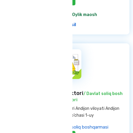
Aktiv
6 200 000 so'm
/ Oylik maosh
Ba'tafsil
Davlat soliq bosh inspektori
/ Davlat soliq bosh
inspektori
Andijon viloyati — Andijon shahri Andijon viloyati Andijon
shahar Oltinko’l ko’chasi 1-uy
Andijon viloyati davlat soliq boshqarmasi