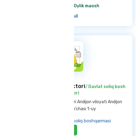
6 200 000 so'm
/ Oylik maosh
Ba'tafsil
Davlat soliq bosh inspektori
/ Davlat soliq bosh
inspektori
Andijon viloyati — Andijon shahri Andijon viloyati Andijon
shahar Oltinko’l ko’chasi 1-uy
Andijon viloyati davlat soliq boshqarmasi
Aktiv