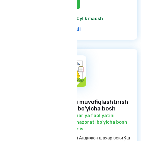
Aktiv
6 200 000 so'm
/ Oylik maosh
Ba'tafsil
veterinariya faoliyatini muvofiqlashtirish
va davlat nazorati bo’yicha bosh
mutaxassis
/ veterinariya faoliyatini
muvofiqlashtirish va davlat nazorati bo’yicha bosh
mutaxassis
Andijon viloyati — Andijon tumani Андижон шаҳар эски ўш