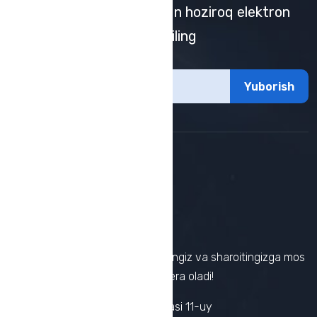
yangilanishlarni olish uchun hoziroq elektron
pochta obunamizga qo'shiling
Yuborish
Karyera markazi sizga imkoniyatingiz va sharoitingizga mos
ravishda ish qidirishga yordam bera oladi!
Manzil :
Muhammad Iqbol ko'chasi 11-uy