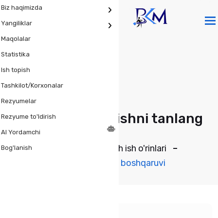
Biz haqimizda
T
Yangiliklar
Maqolalar
Statistika
Ish topish
Tashkilot/Korxonalar
Rezyumelar
O'zingizga mos ishni tanlang
Rezyume to'ldirish
AI Yordamchi
Bosh sahifa
Bosh ish o'rinlari
Bog'lanish
Huquq va davlat boshqaruvi
Mutaxasislik