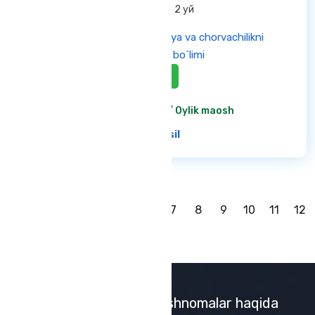
кўча 132-б 2 уй
Andijon tuman veterinariya va chorvachilikni
rivojlantirish bo`limi
Aktiv
Kelishilgan holda
/ Oylik maosh
Ba'tafsil
1
2
3
4
5
6
7
8
9
10
11
12
Yangi ish o'rinlari va bildirishnomalar haqida