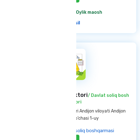
6 200 000 so'm
/ Oylik maosh
Ba'tafsil
Davlat soliq bosh inspektori
/ Davlat soliq bosh
inspektori
Andijon viloyati — Andijon shahri Andijon viloyati Andijon
shahar Oltinko’l ko’chasi 1-uy
Andijon viloyati davlat soliq boshqarmasi