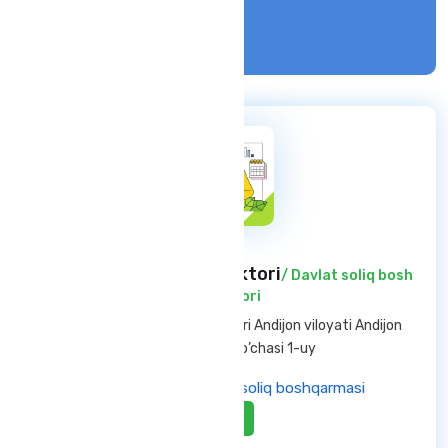
Kirish
Davlat soliq bosh inspektori
/ Davlat soliq bosh
inspektori
Andijon viloyati — Andijon shahri Andijon viloyati Andijon
shahar Oltinko’l ko’chasi 1-uy
Andijon viloyati davlat soliq boshqarmasi
Aktiv