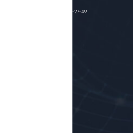
Email :
cace@buxdu.uz
Telefon raqam :
+998(65) 221-27-49
Biz haqimizda
Ko'p beriladigan savollar
Faxrli bitiruvchilar
OTM statistikasi
Ish topish
Tashkilot/Korxonalar
Yangiliklar
Maqolalar
Foto lavhalar
Video lavhalar
Bog'lanish