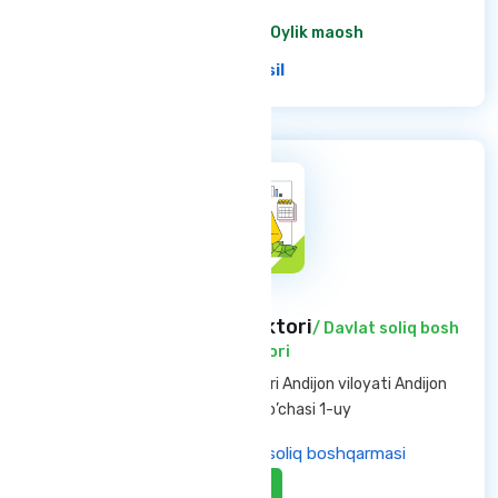
6 200 000 so'm
/ Oylik maosh
Ba'tafsil
Davlat soliq bosh inspektori
/ Davlat soliq bosh
inspektori
Andijon viloyati — Andijon shahri Andijon viloyati Andijon
shahar Oltinko’l ko’chasi 1-uy
Andijon viloyati davlat soliq boshqarmasi
Aktiv