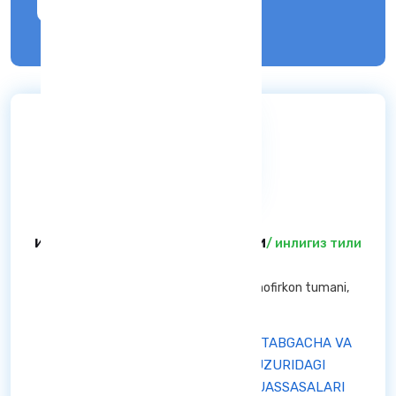
Kirish
инлигиз тили фани укитувчи
/ инлигиз тили
фани укитувчи
Buxoro viloyati — Shofirkon tumani Shofirkon tumani,
Buxoro viloyati
"O`ZBEKISTON RESPUBLIKASI MAKTABGACHA VA
MAKTAB TA`LIMI VAZIRLIGI HUZURIDAGI
IXTISOSLASHTIRILGAN TA`LIM MUASSASALARI