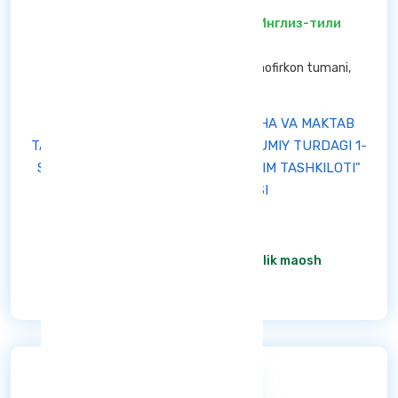
Инглиз-тили ўқитувчиси
/ Инглиз-тили
ўқитувчиси
Buxoro viloyati — Shofirkon tumani Shofirkon tumani,
Buxoro viloyati
"SHOFIRKON TUMANI MAKTABGACHA VA MAKTAB
TA’LIMI BO‘LIMI TASARRUFIDAGI UMUMIY TURDAGI 1-
SONLI DAVLAT MAKTABGACHA TA’LIM TASHKILOTI"
DAVLAT MUASSASASI
Aktiv
штат жадвалига асосан
/ Oylik maosh
Ba'tafsil