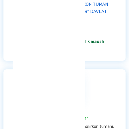
AGENTLIGI TIZIMIDAGI SHOFIRKON TUMAN
IXTISOSLASHTIRILGAN MAKTAB" DAVLAT
MUASSASASI
Aktiv
штат жадвалига асосан
/ Oylik maosh
Ba'tafsil
Психолог
/ Психолог
Buxoro viloyati — Shofirkon tumani Shofirkon tumani,