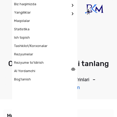
Biz haqimizda
Yangiliklar
Maqolalar
Statistika
Ish topish
Tashkilot/Korxonalar
Rezyumelar
O'zingizga mos ishni tanlang
Rezyume to'ldirish
AI Yordamchi
Bosh sahifa
Bosh ish o'rinlari
Bog'lanish
Maktabgacha ta'lim
Mutaxasislik