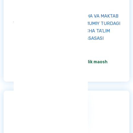
Buxoro viloyati
"SHOFIRKON TUMANI MAKTABGACHA VA MAKTAB
TA’LIMI BO‘LIMI TASARRUFIDAGI UMUMIY TURDAGI
12-SONLI DAVLAT MAKTABGACHA TA’LIM
TASHKILOTI" DAVLAT MUASSASASI
Aktiv
штат жадвалига асосан
/ Oylik maosh
Ba'tafsil