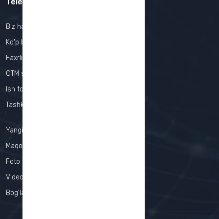
Telefon raqam :
+998(65) 221-27-49
Biz haqimizda
Ko'p beriladigan savollar
Faxrli bitiruvchilar
OTM statistikasi
Ish topish
Tashkilot/Korxonalar
Yangiliklar
Maqolalar
Foto lavhalar
Video lavhalar
Bog'lanish