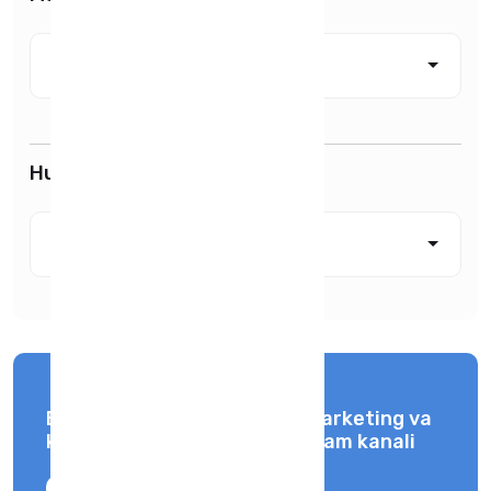
Tanlang
Hududlar bo'yicha
Tanlang
Buxoro davlat universiteti Marketing va
karyera bo'limi rasmiy telegram kanali