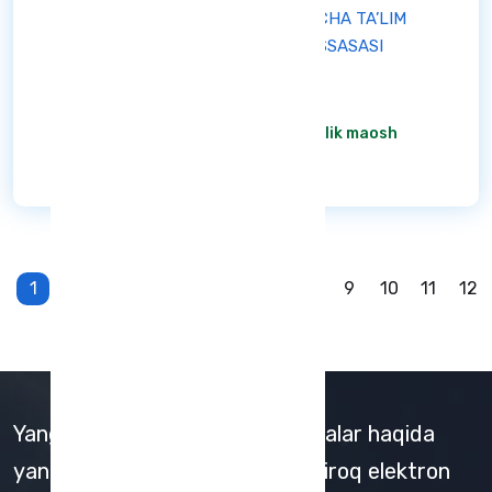
14-SONLI DAVLAT MAKTABGACHA TA’LIM
TASHKILOTI" DAVLAT MUASSASASI
Aktiv
штат жадвалига асосан
/ Oylik maosh
Ba'tafsil
1
2
3
4
5
6
7
8
9
10
11
12
Yangi ish o'rinlari va bildirishnomalar haqida
yangilanishlarni olish uchun hoziroq elektron