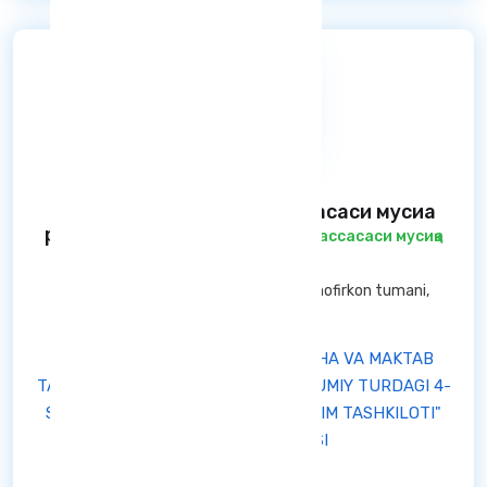
Мактабгача таълим муассасаси мусиқа
раҳбари
/ Мактабгача таълим муассасаси мусиқа
раҳбари
Buxoro viloyati — Shofirkon tumani Shofirkon tumani,
Buxoro viloyati
"SHOFIRKON TUMANI MAKTABGACHA VA MAKTAB
TA’LIMI BO‘LIMI TASARRUFIDAGI UMUMIY TURDAGI 4-
SONLI DAVLAT MAKTABGACHA TA’LIM TASHKILOTI"
DAVLAT MUASSASASI
Aktiv