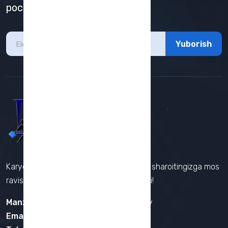
pochta obunamizga qo'shiling
Yuborish
Karyera markazi sizga imkoniyatingiz va sharoitingizga mos
ravishda ish qidirishga yordam bera oladi!
Manzil :
Muhammad Iqbol ko'chasi 11-uy
Email :
cace@buxdu.uz