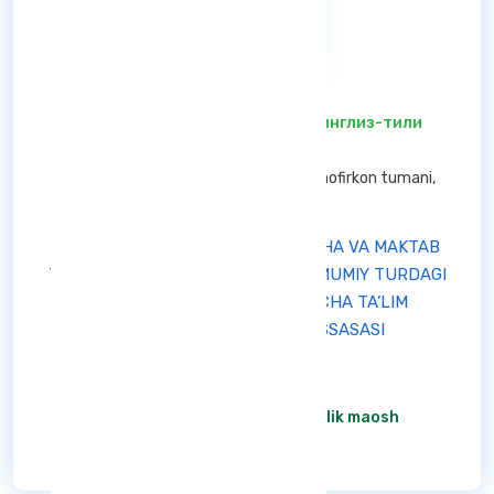
инглиз-тили ўқитувчиси
/ инглиз-тили
ўқитувчиси
Buxoro viloyati — Shofirkon tumani Shofirkon tumani,
Buxoro viloyati
"SHOFIRKON TUMANI MAKTABGACHA VA MAKTAB
TA’LIMI BO‘LIMI TASARRUFIDAGI UMUMIY TURDAGI
31-SONLI DAVLAT MAKTABGACHA TA’LIM
TASHKILOTI" DAVLAT MUASSASASI
Aktiv
штат жадвалига асосан
/ Oylik maosh
Ba'tafsil