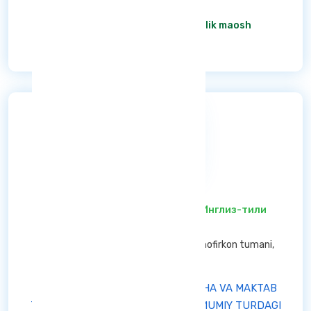
штат жадвалига асосан
/ Oylik maosh
Ba'tafsil
Инглиз-тили ўқитувчиси
/ Инглиз-тили
ўқитувчиси
Buxoro viloyati — Shofirkon tumani Shofirkon tumani,
Buxoro viloyati
"SHOFIRKON TUMANI MAKTABGACHA VA MAKTAB
TA’LIMI BO‘LIMI TASARRUFIDAGI UMUMIY TURDAGI