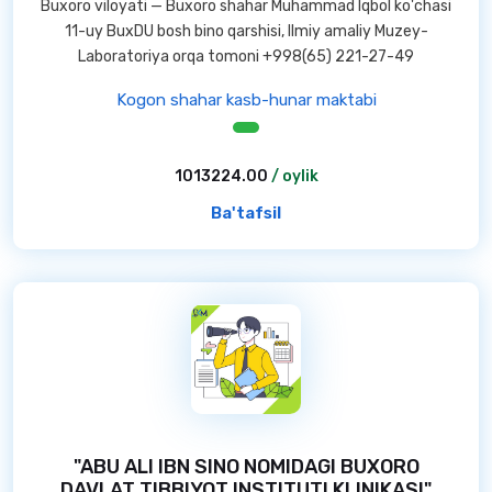
Buxoro viloyati — Buxoro shahar Muhammad Iqbol ko'chasi
11-uy BuxDU bosh bino qarshisi, Ilmiy amaliy Muzey-
Laboratoriya orqa tomoni +998(65) 221-27-49
Kogon shahar kasb-hunar maktabi
1013224.00
/ oylik
Ba'tafsil
"ABU ALI IBN SINO NOMIDAGI BUXORO
DAVLAT TIBBIYOT INSTITUTI KLINIKASI"