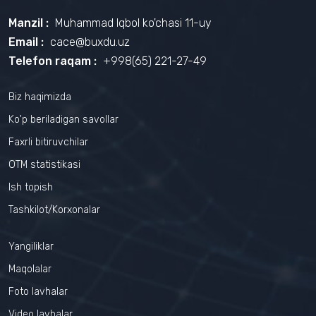
Manzil :
Muhammad Iqbol ko'chasi 11-uy
Email :
cace@buxdu.uz
Telefon raqam :
+998(65) 221-27-49
Biz haqimizda
Ko'p beriladigan savollar
Faxrli bitiruvchilar
OTM statistikasi
Ish topish
Tashkilot/Korxonalar
Yangiliklar
Maqolalar
Foto lavhalar
Video lavhalar