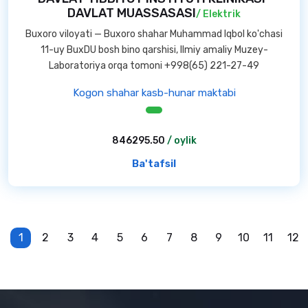
DAVLAT MUASSASASI
/ Elektrik
Buxoro viloyati — Buxoro shahar Muhammad Iqbol ko'chasi
11-uy BuxDU bosh bino qarshisi, Ilmiy amaliy Muzey-
Laboratoriya orqa tomoni +998(65) 221-27-49
Kogon shahar kasb-hunar maktabi
846295.50
/ oylik
Ba'tafsil
1
2
3
4
5
6
7
8
9
10
11
12