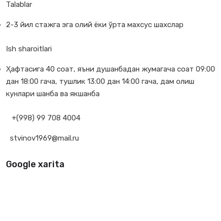
Talablar
2-3 йил стажга эга олий ёки ўрта махсус шахслар
Ish sharoitlari
Ҳафтасига 40 соат, яъни душанбадан жумагача соат 09:00
дан 18:00 гача, тушлик 13:00 дан 14:00 гача, дам олиш
кунлари шанба ва якшанба
+(998) 99 708 4004
stvinov1969@mail.ru
Google xarita