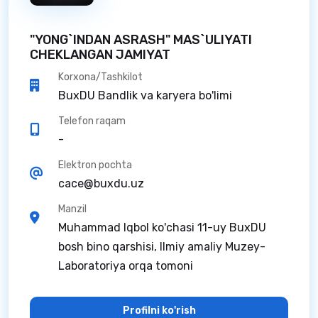
"YONG`INDAN ASRASH" MAS`ULIYATI
CHEKLANGAN JAMIYAT
Korxona/Tashkilot
BuxDU Bandlik va karyera bo'limi
Telefon raqam
-
Elektron pochta
cace@buxdu.uz
Manzil
Muhammad Iqbol ko'chasi 11-uy BuxDU
bosh bino qarshisi, Ilmiy amaliy Muzey-
Laboratoriya orqa tomoni
Profilni ko'rish