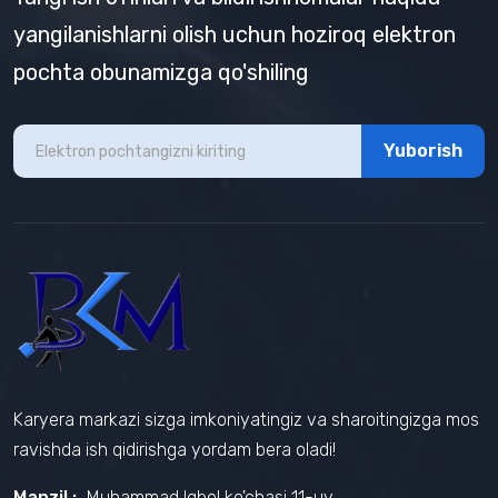
yangilanishlarni olish uchun hoziroq elektron
pochta obunamizga qo'shiling
Yuborish
Karyera markazi sizga imkoniyatingiz va sharoitingizga mos
ravishda ish qidirishga yordam bera oladi!
Manzil :
Muhammad Iqbol ko'chasi 11-uy