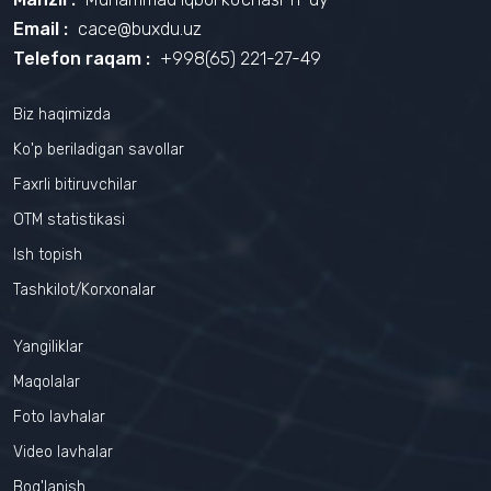
Email :
cace@buxdu.uz
Telefon raqam :
+998(65) 221-27-49
Biz haqimizda
Ko'p beriladigan savollar
Faxrli bitiruvchilar
OTM statistikasi
Ish topish
Tashkilot/Korxonalar
Yangiliklar
Maqolalar
Foto lavhalar
Video lavhalar
Bog'lanish