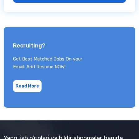
Recruiting?
Get Best Matched Jobs On your
Email. Add Resume NOW!
Read More
Yangi ish o'rinlari va bildirishnomalar haqida