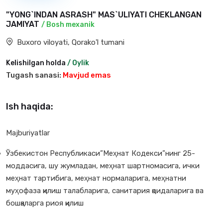
"YONG`INDAN ASRASH" MAS`ULIYATI CHEKLANGAN
JAMIYAT
/ Bosh mexanik
Buxoro viloyati, Qorako'l tumani
Kelishilgan holda
/ Oylik
Tugash sanasi:
Mavjud emas
Ish haqida:
Majburiyatlar
Ўзбекистон Республикаси”Меҳнат Кодекси”нинг 25-
моддасига, шу жумладан, меҳнат шартномасига, ички
меҳнат тартибига, меҳнат нормаларига, меҳнатни
муҳофаза қилиш талабларига, санитария қоидаларига ва
бошқаларга риоя қилиш