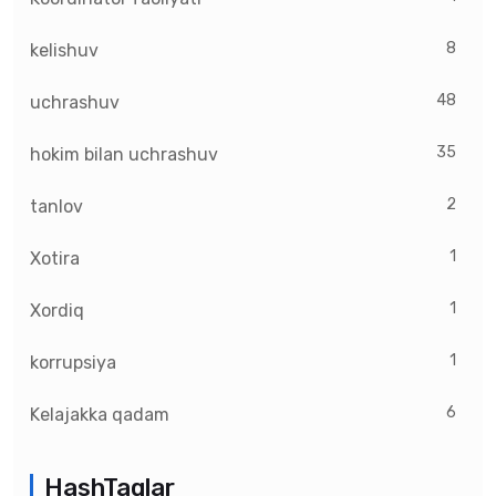
8
kelishuv
48
uchrashuv
35
hokim bilan uchrashuv
2
tanlov
1
Xotira
1
Xordiq
1
korrupsiya
6
Kelajakka qadam
HashTaglar