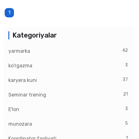
1
Kategoriyalar
42
yarmarka
3
ko'rgazma
37
karyera kuni
21
Seminar trening
3
E'lon
5
munozara
1
Koordinator faoliyati