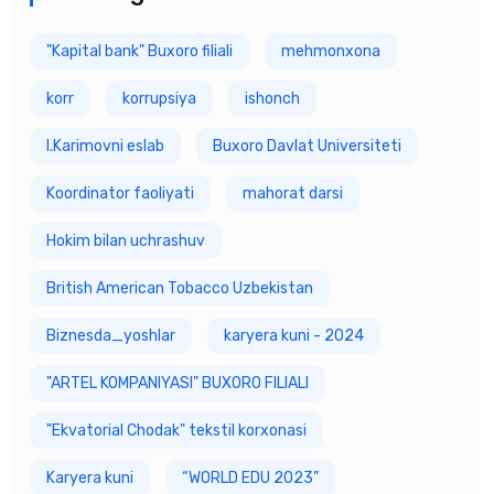
"Kapital bank" Buxoro filiali
mehmonxona
korr
korrupsiya
ishonch
I.Karimovni eslab
Buxoro Davlat Universiteti
Koordinator faoliyati
mahorat darsi
Hokim bilan uchrashuv
British American Tobacco Uzbekistan
Biznesda_yoshlar
karyera kuni - 2024
"ARTEL KOMPANIYASI" BUXORO FILIALI
"Ekvatorial Chodak" tekstil korxonasi
Karyera kuni
“WORLD EDU 2023”