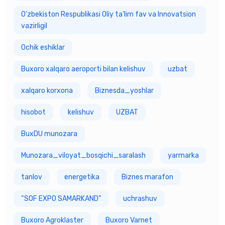
O'zbekiston Respublikasi Oliy ta'lim fav va Innovatsion
vazirligiI
Ochik eshiklar
Buxoro xalqaro aeroporti bilan kelishuv
uzbat
xalqaro korxona
Biznesda_yoshlar
hisobot
kelishuv
UZBAT
BuxDU munozara
Munozara_viloyat_bosqichi_saralash
yarmarka
tanlov
energetika
Biznes marafon
“SOF EXPO SAMARKAND”
uchrashuv
Buxoro Agroklaster
Buxoro Varnet