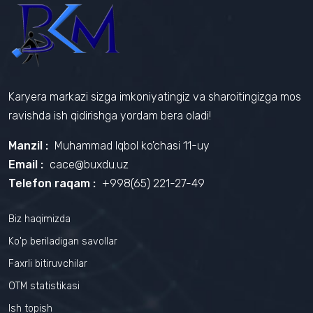
Karyera markazi sizga imkoniyatingiz va sharoitingizga mos
ravishda ish qidirishga yordam bera oladi!
Manzil :
Muhammad Iqbol ko'chasi 11-uy
Email :
cace@buxdu.uz
Telefon raqam :
+998(65) 221-27-49
Biz haqimizda
Ko'p beriladigan savollar
Faxrli bitiruvchilar
OTM statistikasi
Ish topish