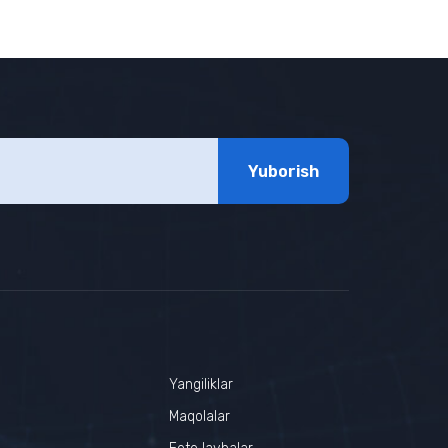
Yuborish
Yangiliklar
r
Maqolalar