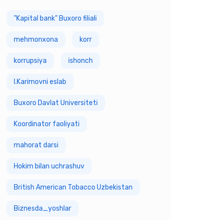
"Kapital bank" Buxoro filiali
mehmonxona
korr
korrupsiya
ishonch
I.Karimovni eslab
Buxoro Davlat Universiteti
Koordinator faoliyati
mahorat darsi
Hokim bilan uchrashuv
British American Tobacco Uzbekistan
Biznesda_yoshlar