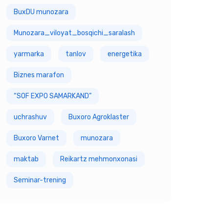
BuxDU munozara
Munozara_viloyat_bosqichi_saralash
yarmarka
tanlov
energetika
Biznes marafon
“SOF EXPO SAMARKAND”
uchrashuv
Buxoro Agroklaster
Buxoro Varnet
munozara
maktab
Reikartz mehmonxonasi
Seminar-trening