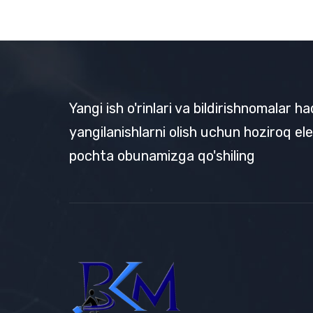
Yangi ish o'rinlari va bildirishnomalar h
yangilanishlarni olish uchun hoziroq el
pochta obunamizga qo'shiling