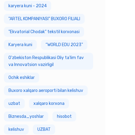
karyera kuni - 2024
"ARTEL KOMPANIYASI" BUXORO FILIALI
"Ekvatorial Chodak" tekstil korxonasi
Karyera kuni
“WORLD EDU 2023”
O'zbekiston Respublikasi Oliy ta'lim fav
va Innovatsion vazirligiI
Ochik eshiklar
Buxoro xalqaro aeroporti bilan kelishuv
uzbat
xalqaro korxona
Biznesda_yoshlar
hisobot
kelishuv
UZBAT