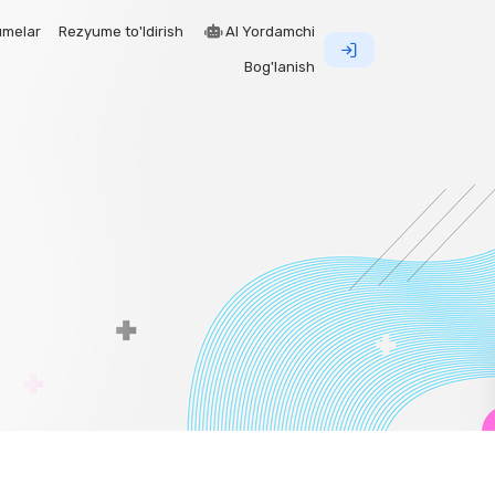
umelar
Rezyume to'ldirish
AI Yordamchi
Bog'lanish