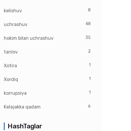
8
kelishuv
48
uchrashuv
35
hokim bilan uchrashuv
2
tanlov
1
Xotira
1
Xordiq
1
korrupsiya
6
Kelajakka qadam
HashTaglar