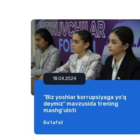
18.04.2024
"Biz yoshlar korrupsiyaga yo‘q
deymiz" mavzusida trening
mashg‘uloti
Ba'tafsil