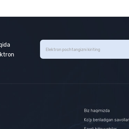
aqida
ektron
Biz haqimizda
Ko'p beriladigan savolla