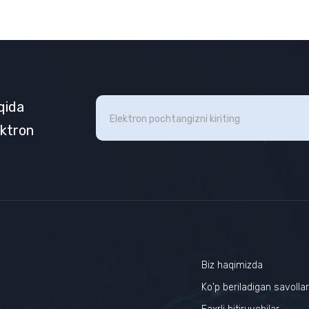
aqida
ektron
Biz haqimizda
Ko'p beriladigan savolla