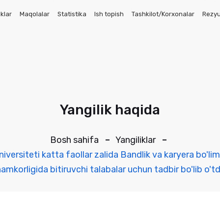
iklar
Maqolalar
Statistika
Ish topish
Tashkilot/Korxonalar
Rezy
Yangilik haqida
Bosh sahifa
Yangiliklar
ersiteti katta faollar zalida Bandlik va karyera bo'lim
amkorligida bitiruvchi talabalar uchun tadbir bo'lib o'td