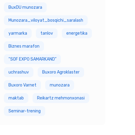
BuxDU munozara
Munozara_viloyat_bosqichi_saralash
yarmarka
tanlov
energetika
Biznes marafon
“SOF EXPO SAMARKAND”
uchrashuv
Buxoro Agroklaster
Buxoro Varnet
munozara
maktab
Reikartz mehmonxonasi
Seminar-trening