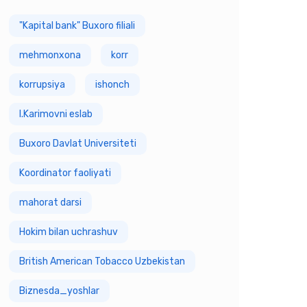
"Kapital bank" Buxoro filiali
mehmonxona
korr
korrupsiya
ishonch
I.Karimovni eslab
Buxoro Davlat Universiteti
Koordinator faoliyati
mahorat darsi
Hokim bilan uchrashuv
British American Tobacco Uzbekistan
Biznesda_yoshlar