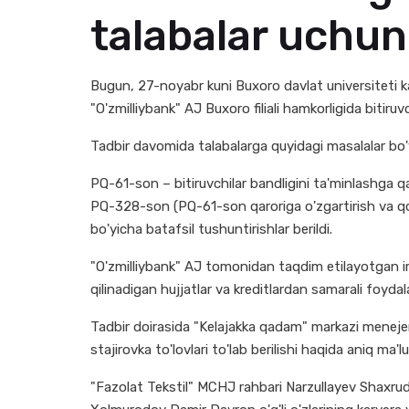
talabalar uchun t
Bugun, 27-noyabr kuni Buxoro davlat universiteti ka
"O'zmilliybank" AJ Buxoro filiali hamkorligida bitiruvc
Tadbir davomida talabalarga quyidagi masalalar bo'yi
PQ-61-son – bitiruvchilar bandligini ta'minlashga q
PQ-328-son (PQ-61-son qaroriga o'zgartirish va qo'
bo'yicha batafsil tushuntirishlar berildi.
"O'zmilliybank" AJ tomonidan taqdim etilayotgan imtiy
qilinadigan hujjatlar va kreditlardan samarali foydal
Tadbir doirasida "Kelajakka qadam" markazi menejer
stajirovka to'lovlari to'lab berilishi haqida aniq ma'l
"Fazolat Tekstil" MCHJ rahbari Narzullayev Shaxr