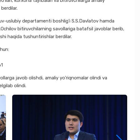
llari, korxona tajribalari va bitiruvchilarga amaliy
berdilar.
'quv-uslubiy departamenti boshlig'i S.S.Davlatov hamda
.Ochilov bitiruvchilarning savollariga batafsil javoblar berib,
shi haqida tushuntirishlar berdilar.
chun:
61
vollarga javob olishdi, amaliy yo'riqnomalar olindi va
lgilab olindi.