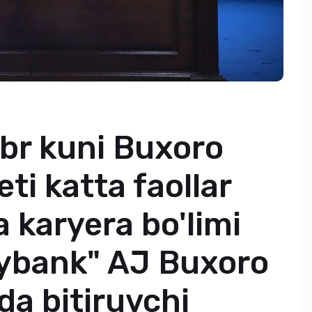
br kuni Buxoro
eti katta faollar
a karyera bo'limi
iybank" AJ Buxoro
ida bitiruvchi