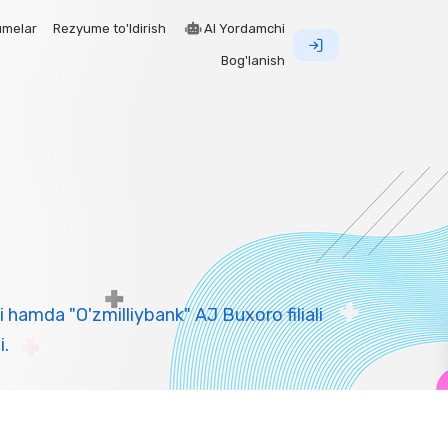
umelar
Rezyume to'ldirish
AI Yordamchi
Bog'lanish
i hamda "O'zmilliybank" AJ Buxoro filiali
i.