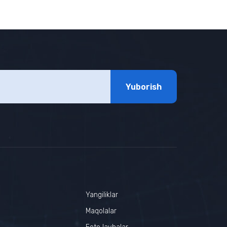
Yuborish
Yangiliklar
r
Maqolalar