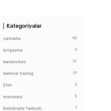
Kategoriyalar
42
yarmarka
3
ko'rgazma
37
karyera kuni
21
Seminar trening
3
E'lon
5
munozara
1
Koordinator faoliyati