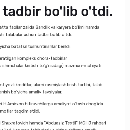
adbir bo'lib o'tdi.
tta faollar zalida Bandlik va karyera bo'limi hamda
hi talabalar uchun tadbir bo'lib o'tdi.
cha batafsil tushuntirishlar berildi:
aratilgan kompleks chora-tadbirlar
shimchalar kiritish to'g'risidagi) mazmun-mohiyati
ozli kreditlar, ularni rasmiylashtirish tartibi, talab
anish bo'yicha amaliy tavsiyalar.
i H.Amirxon bitiruvchilarga amaliyot o'tash chog'ida
umotlar taqdim etildi.
ud Shuxratovich hamda "Abduaziz Textil" MCHJ rahbari