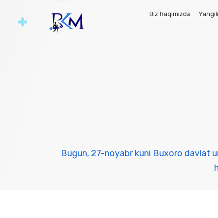
Biz haqimizda
Yangil
Bugun, 27-noyabr kuni Buxoro davlat univ
h