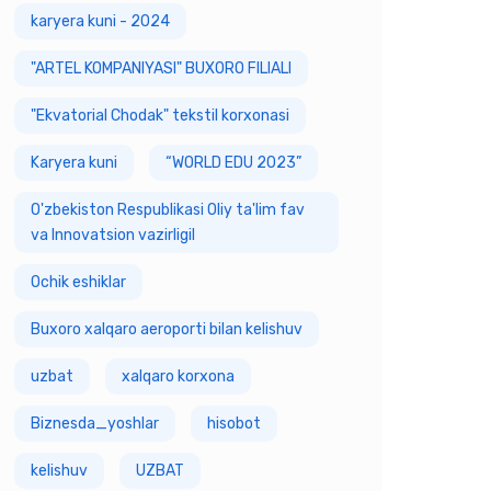
karyera kuni - 2024
"ARTEL KOMPANIYASI" BUXORO FILIALI
"Ekvatorial Chodak" tekstil korxonasi
Karyera kuni
“WORLD EDU 2023”
O'zbekiston Respublikasi Oliy ta'lim fav
va Innovatsion vazirligiI
Ochik eshiklar
Buxoro xalqaro aeroporti bilan kelishuv
uzbat
xalqaro korxona
Biznesda_yoshlar
hisobot
kelishuv
UZBAT