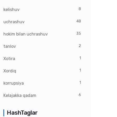
8
kelishuv
48
uchrashuv
35
hokim bilan uchrashuv
2
tanlov
1
Xotira
1
Xordiq
1
korrupsiya
6
Kelajakka qadam
HashTaglar