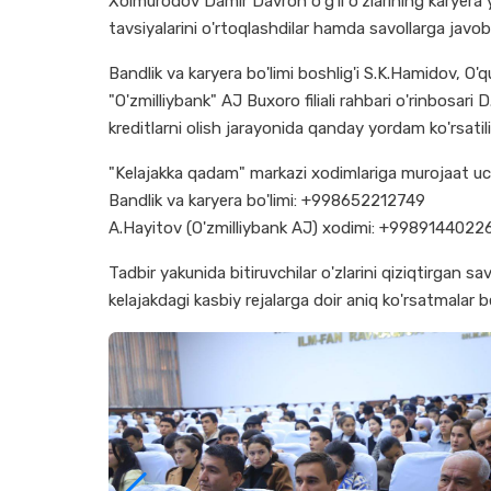
Xolmurodov Damir Davron o'g'li o'zlarining karyera yo'
tavsiyalarini o'rtoqlashdilar hamda savollarga javob 
Bandlik va karyera bo'limi boshlig'i S.K.Hamidov, O
"O'zmilliybank" AJ Buxoro filiali rahbari o'rinbosari D
kreditlarni olish jarayonida qanday yordam ko'rsatili
"Kelajakka qadam" markazi xodimlariga murojaat u
Bandlik va karyera bo'limi: +998652212749
A.Hayitov (O'zmilliybank AJ) xodimi: +9989144022
Tadbir yakunida bitiruvchilar o'zlarini qiziqtirgan sa
kelajakdagi kasbiy rejalarga doir aniq ko'rsatmalar be