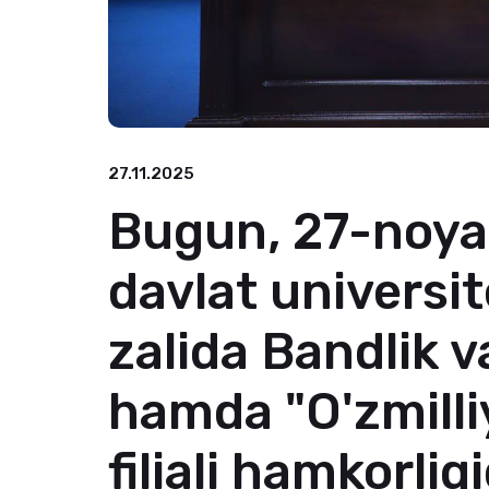
27.11.2025
Bugun, 27-noya
davlat universit
zalida Bandlik v
hamda "O'zmill
filiali hamkorlig