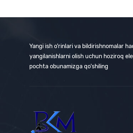
Yangi ish o'rinlari va bildirishnomalar h
yangilanishlarni olish uchun hoziroq el
pochta obunamizga qo'shiling