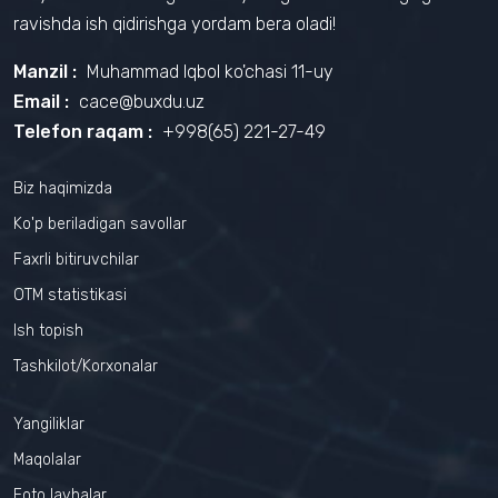
ravishda ish qidirishga yordam bera oladi!
Manzil :
Muhammad Iqbol ko'chasi 11-uy
Email :
cace@buxdu.uz
Telefon raqam :
+998(65) 221-27-49
Biz haqimizda
Ko'p beriladigan savollar
Faxrli bitiruvchilar
OTM statistikasi
Ish topish
Tashkilot/Korxonalar
Yangiliklar
Maqolalar
Foto lavhalar