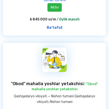
tuman bo'limi
Aktiv
6 845 000 so'm
/ Oylik maosh
Ba'tafsil
"Obod" mahalla yoshlar yetakchisi
/ "Obod"
mahalla yoshlar yetakchisi
Qashqadaryo viloyati — Nishon tumani Qashqadaryo
viloyati, Nishon tumani