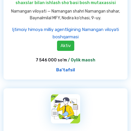
shaxslar bilan ishlash shoʻbasi bosh mutaxassisi
Namangan viloyati — Namangan shahri Namangan shahar,
Baynalmilal MFY, Nodira ko‘chasi, 9-uy.
Ijtimoiy himoya milliy agentligining Namangan viloyati
boshqarmasi
Aktiv
7 546 000 so'm
/ Oylik maosh
Ba'tafsil