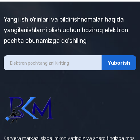
Yangi ish o'rinlari va bildirishnomalar haqida
yangilanishlarni olish uchun hoziroq elektron
pochta obunamizga qo'shiling
Yuborish
Karyera markazi sizga imkoniyatingiz va sharoitingizga mos