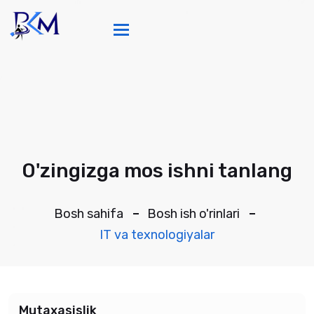
Toggle navigation
O'zingizga mos ishni tanlang
Bosh sahifa
Bosh ish o'rinlari
IT va texnologiyalar
Mutaxasislik