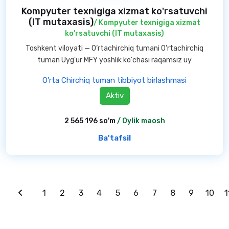
Kompyuter texnigiga xizmat ko'rsatuvchi
(IT mutaxasis)
/ Kompyuter texnigiga xizmat
ko'rsatuvchi (IT mutaxasis)
Toshkent viloyati — O‘rtachirchiq tumani O'rtachirchiq
tuman Uyg'ur MFY yoshlik ko'chasi raqamsiz uy
O'rta Chirchiq tuman tibbiyot birlashmasi
Aktiv
2 565 196 so'm
/ Oylik maosh
Ba'tafsil
1
2
3
4
5
6
7
8
9
10
1