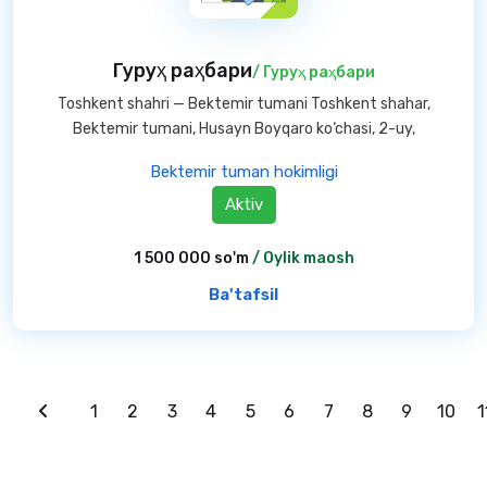
Гуруҳ раҳбари
/ Гуруҳ раҳбари
Toshkent shahri — Bektemir tumani Toshkent shahar,
Bektemir tumani, Husayn Boyqaro ko‘chasi, 2-uy,
Bektemir tuman hokimligi
Aktiv
1 500 000 so'm
/ Oylik maosh
Ba'tafsil
1
2
3
4
5
6
7
8
9
10
1