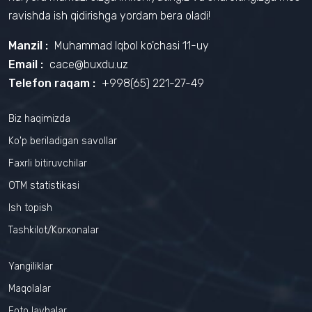
ravishda ish qidirishga yordam bera oladi!
Manzil :
Muhammad Iqbol ko'chasi 11-uy
Email :
cace@buxdu.uz
Telefon raqam :
+998(65) 221-27-49
Biz haqimizda
Ko'p beriladigan savollar
Faxrli bitiruvchilar
OTM statistikasi
Ish topish
Tashkilot/Korxonalar
Yangiliklar
Maqolalar
Foto lavhalar