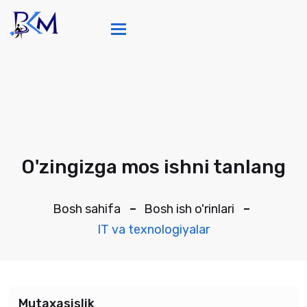
Toggle navigation
O'zingizga mos ishni tanlang
Bosh sahifa
Bosh ish o'rinlari
IT va texnologiyalar
Mutaxasislik