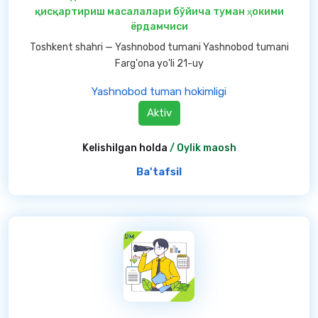
қисқартириш масалалари бўйича туман ҳокими
ёрдамчиси
Toshkent shahri — Yashnobod tumani Yashnobod tumani
Farg'ona yo'li 21-uy
Yashnobod tuman hokimligi
Aktiv
Kelishilgan holda
/ Oylik maosh
Ba'tafsil