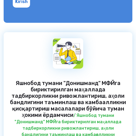
Kirish
Яшнобод тумани "Донишманд" МФЙга
бириктирилган маҳаллада
тадбиркорликни ривожлантириш, аҳоли
бандлигини таъминлаш ва камбағалликни
қисқартириш масалалари бўйича туман
ҳокими ёрдамчиси
/ Яшнобод тумани
"Донишманд" МФЙга бириктирилган маҳаллада
тадбиркорликни ривожлантириш, аҳоли
бандлигини таъминлаш ва камбағалликни