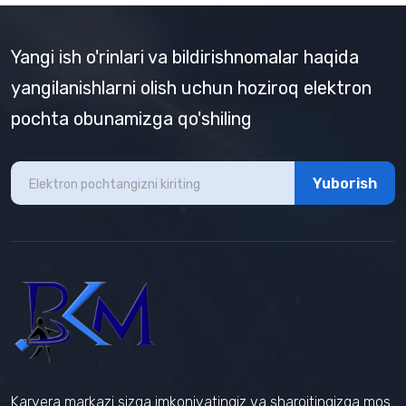
Yangi ish o'rinlari va bildirishnomalar haqida
yangilanishlarni olish uchun hoziroq elektron
pochta obunamizga qo'shiling
Yuborish
Karyera markazi sizga imkoniyatingiz va sharoitingizga mos