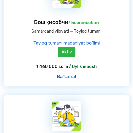
Бош ҳисобчи
/ Бош ҳисобчи
Samarqand viloyati — Toyloq tumani
Tayloq tumani madaniyat bo`limi
Aktiv
1 460 000 so'm
/ Oylik maosh
Ba'tafsil